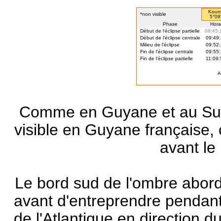
Kouro
*non visible
5°08
Phase
Hora
Début de l'éclipse partielle
08:45:
Début de l'éclipse centrale
09:49:
Milieu de l'éclipse
09:52:
Fin de l'éclipse centrale
09:55:
Fin de l'éclipse partielle
11:09:
A
Comme en Guyane et au Suri
visible en Guyane française, 
avant le 
Le bord sud de l'ombre abord
avant d'entreprendre pendant
de l'Atlantique en direction 