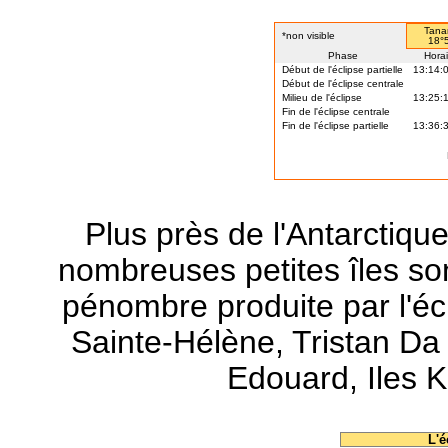
Tana
*non visible
18°5
Phase
Horai
Début de l'éclipse partielle
13:14:
Début de l'éclipse centrale
Milieu de l'éclipse
13:25:
Fin de l'éclipse centrale
Fin de l'éclipse partielle
13:36:
Plus près de l'Antarctiqu
nombreuses petites îles son
pénombre produite par l'écli
Sainte-Hélène, Tristan Da 
Edouard, Iles K
L'é