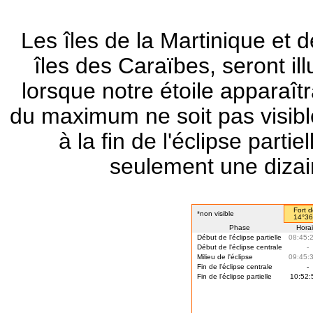
Les îles de la Martinique et
îles des Caraïbes, seront il
lorsque notre étoile apparaît
du maximum ne soit pas visible
à la fin de l'éclipse partie
seulement une dizain
Fort d
*non visible
14°36
Phase
Horai
Début de l'éclipse partielle
08:45:2
Début de l'éclipse centrale
-
Milieu de l'éclipse
09:45:3
Fin de l'éclipse centrale
-
Fin de l'éclipse partielle
10:52: