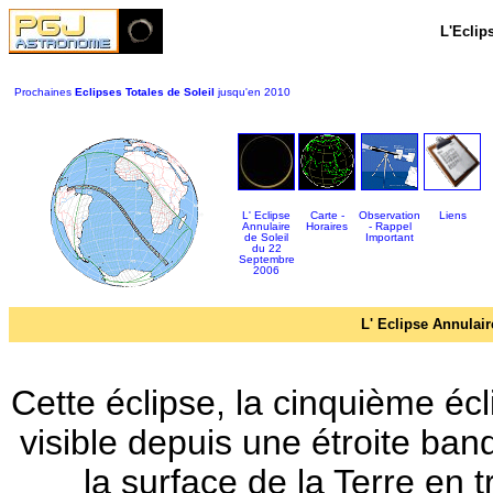
L'Eclip
Prochaines
Eclipses Totales de Soleil
jusqu'en 2010
L' Eclipse
Carte -
Observation
Liens
Annulaire
Horaires
- Rappel
de Soleil
Important
du 22
Septembre
2006
L' Eclipse
Annulair
Cette éclipse, la cinquième éc
visible depuis une étroite ban
la surface de la Terre en 