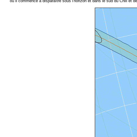
où il commence à disparaître sous l'horizon et dans le sud du Chili et d