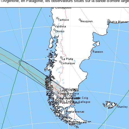
e l'Argentine, en Patagonie, les observateurs situés sur la bande d'ombre larg