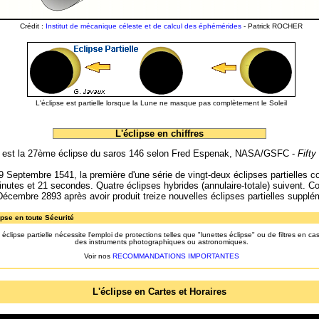
Crédit :
Institut de mécanique céleste et de calcul des éphémérides
- Patrick ROCHER
L'éclipse est partielle lorsque la Lune ne masque pas complètement le Soleil
L'éclipse en chiffres
2010 est la 27ème éclipse du saros 146 selon Fred Espenak, NASA/GSFC -
Fifty
19 Septembre 1541, la première d'une série de vingt-deux éclipses partielles 
minutes et 21 secondes. Quatre éclipses hybrides (annulaire-totale) suivent. C
 Décembre 2893 après avoir produit treize nouvelles éclipses partielles supplé
pse en toute Sécurité
éclipse partielle nécessite l'emploi de protections telles que "lunettes éclipse" ou de filtres en c
des instruments photographiques ou astronomiques.
Voir nos
RECOMMANDATIONS IMPORTANTES
L'éclipse en Cartes
et Horaires