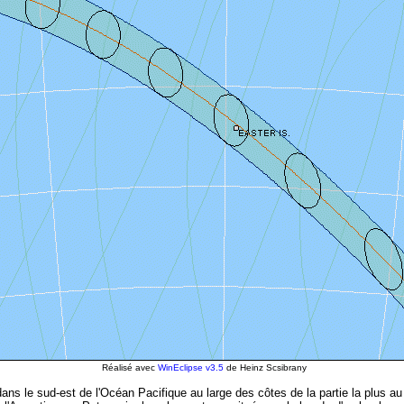
Réalisé avec
WinEclipse v3.5
de Heinz Scsibrany
dans le sud-est de l'Océan Pacifique au large des côtes de la partie la plus a