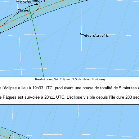
Réalisé avec
WinEclipse v3.5
de Heinz Scsibrany
l'éclipse a lieu à 19h33 UTC, produisant une phase de totalité de 5 minutes 
de Pâques est survolée à 20h11 UTC. L'éclipse visible depuis l'île dure 283 s