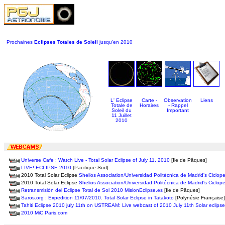
Prochaines
Eclipses Totales de Soleil
jusqu'en 2010
L' Eclipse
Carte -
Observation
Liens
Totale de
Horaires
- Rappel
Soleil du
Important
11 Juillet
2010
Universe Cafe : Watch Live - Total Solar Eclipse of July 11, 2010
[Ile de Pâques]
LIVE! ECLIPSE 2010
[Pacifique Sud]
2010 Total Solar Eclipse
Shelios Association/Universidad Politécnica de Madrid's Ciclo
2010 Total Solar Eclipse
Shelios Association/Universidad Politécnica de Madrid's Ciclo
Retransmisión del Eclipse Total de Sol 2010 MisionEclipse.es
[Ile de Pâques]
Saros.org : Expedition 11/07/2010. Total Solar Eclipse in Tatakoto
[Polynésie Française]
Tahiti Eclipse 2010 july 11th on USTREAM: Live webcast of 2010 July 11th Solar eclipse
2010 MiC Paris.com