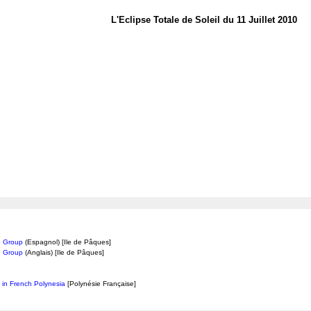
L'Eclipse Totale de Soleil du 11 Juillet 2010
pe Group
(Espagnol) [Ile de Pâques]
pe Group
(Anglais) [Ile de Pâques]
 in French Polynesia
[Polynésie Française]