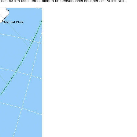
e de 183 km assisteront alors à un sensationnel coucher de "Soleil Noir".