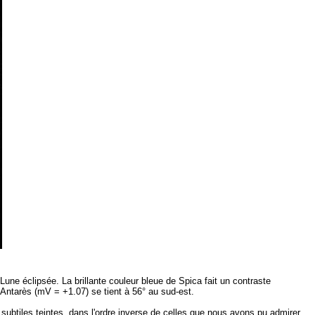
 Lune éclipsée. La brillante couleur bleue de Spica fait un contraste
t Antarès (mV = +1.07) se tient à 56° au sud-est.
ubtiles teintes, dans l'ordre inverse de celles que nous avons pu admirer