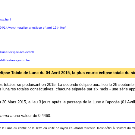
sts.html
/14/watch-total-lunar-eclipse-of-april-15th-live/
-lunar-eclipse-live-event/
aM&feature=youtu.be
clipse Totale de Lune du 04 Avril 2015, la plus courte éclipse totale du si
res totales se produisant en 2015. La seconde éclipse aura lieu le 28 septembre
es lunaires totales consécutives, chacune séparée par six mois - une série ap
 du 20 Mars 2015, a lieu 3 jours après le passage de la Lune à l'apogée (01 Avril
amma
a une valeur de 0,4460.
e la Lune du centre de la Terre en unité de rayon équatorial terrestre. Il est défini à l'instant d