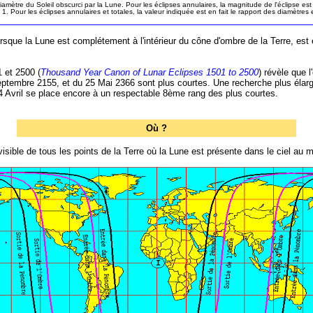
amètre du Soleil obscurci par la Lune. Pour les éclipses annulaires, la magnitude de l'éclipse est t
. Pour les éclipses annulaires et totales, la valeur indiquée est en fait le rapport des diamètres e
t lorsque la Lune est complétement à l'intérieur du cône d'ombre de la Terre, 
1 et 2500 (
Thousand Year Canon of Lunar Eclipses 1501 to 2500
) révèle que 
eptembre 2155, et du 25 Mai 2366 sont plus courtes. Une recherche plus élargie
04 Avril se place encore à un respectable 8ème rang des plus courtes.
Où ?
isible de tous les points de la Terre où la Lune est présente dans le ciel au m