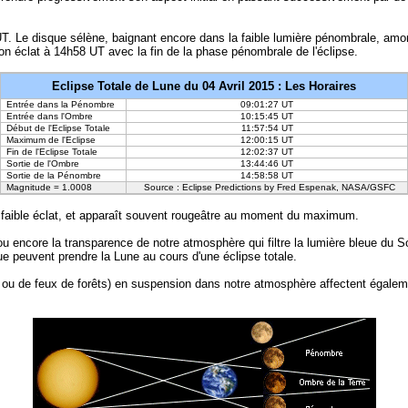
UT. Le disque sélène, baignant encore dans la faible lumière pénombrale, amo
on éclat à 14h58 UT avec la fin de la phase pénombrale de l'éclipse.
Eclipse Totale de Lune du 04 Avril 2015 : Les Horaires
Entrée dans la Pénombre
09:01:27 UT
Entrée dans l'Ombre
10:15:45 UT
Début de l'Eclipse Totale
11:57:54 UT
Maximum de l'Eclipse
12:00:15 UT
Fin de l'Eclipse Totale
12:02:37 UT
Sortie de l'Ombre
13:44:46 UT
Sortie de la Pénombre
14:58:58 UT
Magnitude = 1.0008
Source : Eclipse Predictions by Fred Espenak, NASA/GSFC
un faible éclat, et apparaît souvent rougeâtre au moment du maximum.
u encore la transparence de notre atmosphère qui filtre la lumière bleue du Sol
que peuvent prendre la Lune au cours d'une éclipse totale.
ou de feux de forêts) en suspension dans notre atmosphère affectent également