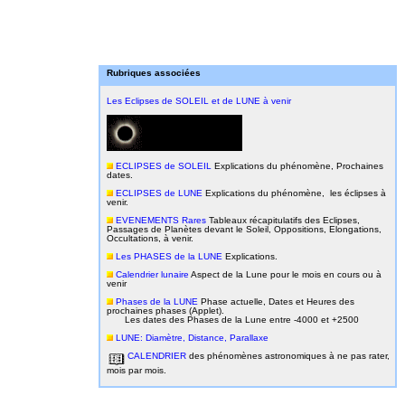
Rubriques associées
Les Eclipses de SOLEIL et de LUNE à venir
ECLIPSES de SOLEIL
Explications du phénomène, Prochaines
dates.
ECLIPSES de LUNE
Explications du phénomène, les éclipses à
venir.
EVENEMENTS Rares
Tableaux récapitulatifs des Eclipses,
Passages de Planètes devant le Soleil, Oppositions, Elongations,
Occultations, à venir.
Les PHASES de la LUNE
Explications.
Calendrier lunaire
Aspect de la Lune pour le mois en cours ou à
venir
Phases de la LUNE
Phase actuelle, Dates et Heures des
prochaines phases (Applet).
Les dates des Phases de la Lune entre -4000 et +2500
LUNE: Diamètre, Distance, Parallaxe
CALENDRIER
des phénomènes astronomiques à ne pas rater,
mois par mois.