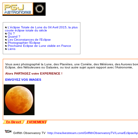
L'éclipse Totale de Lune du 04 Avril 2015, la plus
courte éclipse totale du siècle
Où ?
Quand ?
Les Circonstances de l'Eclipse
Photographier l'Eclipse
Prochaine Eclipse de Lune visible en France
Liens
Vous avez photographié la Lune, des Planètes, une Comète, des Météores, des Aurores bor
Eclipse, des Nébuleuses ou Galaxies, ou tout autre sujet ayant rapport avec l'Astronomie,
Alors PARTAGEZ votre EXPERIENCE !
ENVOYEZ VOS IMAGES
Griffith Observatory TV
http://new.livestream.com/GriffithObservatoryTV/LunarEclipseAp