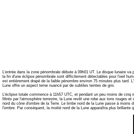
L'entrée dans la zone pénombrale débute à 09h01 UT. Le disque lunaire va p
la fin d'une éclipse pénombrale sont difficilement détectables pour l'oeil hu
est entièrement drapé de la faible pénombre environ 75 minutes plus tard. L'e
Lune offre un aspect terne nuancé par de subtiles teintes de gris.
L'éclipse totale commence à 11h57 UTC, et pendant un peu moins de cinq minute
filtrés par l'atmosphère terrestre, la Lune revêt une robe aux tons rouges et
nord du cône d'ombre de la Terre. Le limbe nord de la Lune passe à moins de 
l'ombre. Par conséquent, la moitié nord de la Lune apparaîtra plus brillante