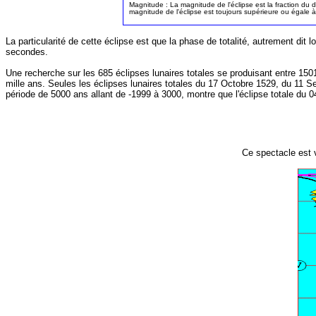
Magnitude : La magnitude de l'éclipse est la fraction du di
magnitude de l'éclipse est toujours supérieure ou égale à 1
La particularité de cette éclipse est que la phase de totalité, autrement di
secondes.
Une recherche sur les 685 éclipses lunaires totales se produisant entre 150
mille ans. Seules les éclipses lunaires totales du 17 Octobre 1529, du 11 S
période de 5000 ans allant de -1999 à 3000, montre que l'éclipse totale du 
Ce spectacle est v