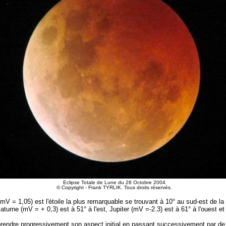
Eclipse Totale de Lune du 28 Octobre 2004
© Copyright - Frank TYRLIK. Tous droits réservés.
(mV = 1,05) est l'étoile la plus remarquable se trouvant à 10° au sud-est de la
turne (mV = + 0,3) est à 51° à l'est, Jupiter (mV =-2.3) est à 61° à l'ouest e
prendre progressivement son aspect initial en passant successivement par de s