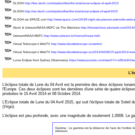
SLOOH
http://live.slooh.com/stadium/live/the-total-lunar-eclipse-of-april-2015
SLOOH
http://ws.slooh.com/stadium/live/the-total-lunar-eclipse-of-april-2015
SLOOH via SPACE.com
http://www.space.com/19195-night-sky-planets-asteroids-webca
Slooh & Ustream/NASA MSFC via The Watchers
http://thewatchers.adorraeli.com/2014/04
Ustream/NASA MSFC
http://www.ustream.tv/channel/nasa-msfc
Virtual Telescope’s WebTV
http://www.virtualtelescope.eu/webtv/
Virtual Telescope’s WebTV
http://www.virtualtelescope.eu/2014/04/08/15-april-2014-total
Lunar Eclipse from Sydney Observatory
https://www.youtube.com/watch?v=sZ6nb4hUw
L'é
L'éclipse totale de Lune du 04 Avril est la première des deux éclipses lunai
l'Europe. Ces deux éclipses sont les dernières d'une série de quatre éclips
produites le 15 Avril 2014 et 08 0ctobre 2014.
L'Eclipse totale de Lune du 04 Avril 2015, qui suit l'éclipse totale de Soleil
(
Virgo
).
L'éclipse est peu profonde, avec une magnitude de seulement 1,0008. Le
g
Gamma : Le
gamma
est la distance de l'axe de l'ombre d
minimum.