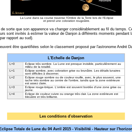
La Lune dans sa course traverse l'Ombre de la Terre lors de l'Eclipse
et prend une coloration rougeâtre.
de sorte que son apparence va changer considérablement au fil du temps. Cepen
 sont invités à estimer la valeur de Danjon à différents moments pendant la t
par rapport au sud).
le peuvent être quantifiées selon le classement proposé par l'astronome André 
L'Echelle de Danjon
L=0
Eclipse très sombre. La Lune est presque invisible, particulièrement au
milieu de la totalité.
L=1
Eclipse sombre, avec coloration grise ou brunâtre. Les détails lunaires
sont difficiles à discerner.
L=2
Eclipse rouge sombre ou de couleur rouille, avec, le plus souvent, une
tache très sombre au centre de l'ombre, tandis que la zone extérieure
est assez claire.
L=3
Eclipse rouge-brique. L'ombre est souvent bordée d'une zone grise ou
jaune.
L=4
Eclipse de couleur cuivre ou orange très clair. La zone extérieure est
bleuâtre et très brillante.
Les conditions d'observation
Eclipse Totale de Lune du 04 Avril 2015 - Visibilité - Hauteur sur l'horizo