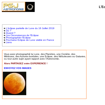
L'Ec
L'éclipse partielle de Lune du 16 Juillet 2019
Où ?
Quand ?
Les Circonstances de l'Eclipse
Photographier l'Eclipse
Prochaine Eclipse de Lune visible en France
Liens
Vous avez photographié la Lune, des Planètes, une Comète, des
Météores, des Aurores boréales, une Eclipse, des Nébuleuses ou Galaxies,
ou tout autre sujet ayant rapport avec l'Astronomie,
Alors PARTAGEZ votre EXPERIENCE !
ENVOYEZ VOS IMAGES