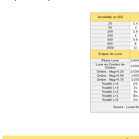
Sensibilité en ISO
25
1.4
50
2
100
2.8
200
4
400
5.6
800
8
1600
11
Eclipse de Lune
Pleine Lune
1/400
Lune en Contact de
1/200
l'Ombre
Ombre : Mag=0.25
1/100
Ombre : Mag=0.50
1/50
Ombre : Mag=0.75
1/25
Totalité L=4
1/2
Totalité L=3
2s
Totalité L=2
8s
Totalité L=1
30s
Totalité L=0
2m
Source :
Lunar Ec