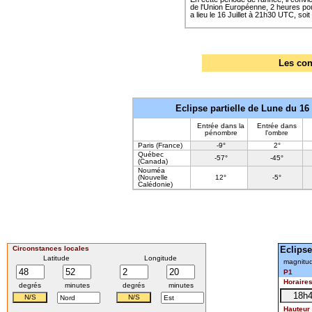
de l'Union Européenne, 2 heures pour
a lieu le 16 Juillet à 21h30 UTC, soit
Les con
Eclipse partielle de Lune du 16 J
Entrée dans la
Entrée dans
pénombre
l'ombre
Paris (France)
-9°
2°
Québec
-57°
-45°
(Canada)
Nouméa
(Nouvelle
12°
-5°
Calédonie)
Circonstances locales
Eclipse
Latitude
Longitude
magnitu
P1
Horaire
degrés
minutes
degrés
minutes
Hauteur 