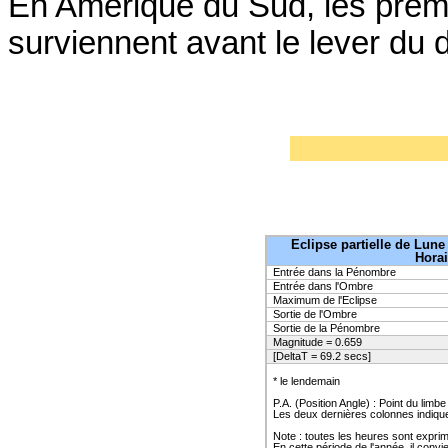
En Amérique du Sud, les premi
surviennent avant le lever du d
Eclipse partielle de Lune 
Horai
Entrée dans la Pénombre
Entrée dans l'Ombre
Maximum de l'Eclipse
Sortie de l'Ombre
Sortie de la Pénombre
Magnitude = 0.659
[DeltaT = 69.2 secs]
* le lendemain
P.A. (Position Angle) : Point du limb
Les deux dernières colonnes indiquen
Note : toutes les heures sont expr
En cette période de l'année, il conv