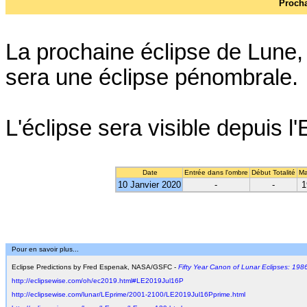
Procha
La prochaine éclipse de Lune, 
sera une éclipse pénombrale.
L'éclipse sera visible depuis l'E
Date
Entrée dans l'ombre
Début Totalité
Ma
10 Janvier 2020
-
-
1
Pour en savoir plus...
Eclipse Predictions by Fred Espenak, NASA/GSFC -
Fifty Year Canon of Lunar Eclipses: 198
http://eclipsewise.com/oh/ec2019.html#LE2019Jul16P
http://eclipsewise.com/lunar/LEprime/2001-2100/LE2019Jul16Pprime.html