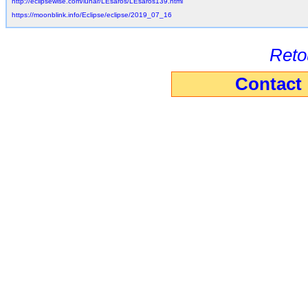
http://eclipsewise.com/lunar/LEsaros/LEsaros139.html
https://moonblink.info/Eclipse/eclipse/2019_07_16
Retou
Contact 