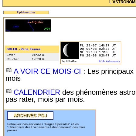
L'ASTRONOMIE
Ephémérides
PL 29/07 14h37 UT
DQ 06/08 02h23 UT
SOLEIL - Paris, France
NL 12/08 17h38 UT
Lever
04h32 UT
PQ 20/08 02h47 UT
Coucher
19h20 UT
24j 00h 41m
PGJ - Astronomie
A VOIR CE MOIS-CI
: Les principau
mois
CALENDRIER
des phénomènes astro
pas rater, mois par mois.
Retrouvez nos anciennes "Pages Spéciales" et les
"Calendriers des Evénements Astronomiques" des mois
passés.