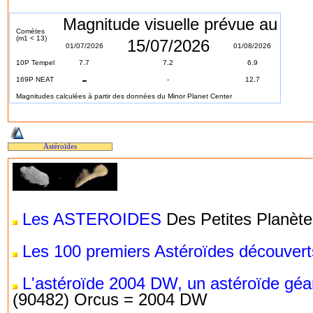
Magnitude visuelle prévue au
Comètes
(m1 < 13)
15/07/2026
01/07/2026
01/08/2026
10P Tempel
7.7
7.2
6.9
-
169P NEAT
-
12.7
Magnitudes calculées à partir des données du Minor Planet Center
Astéroïdes
Les ASTEROIDES
Des Petites Planètes
Les 100 premiers Astéroïdes découvert
L'astéroïde 2004 DW, un astéroïde géa
(90482) Orcus = 2004 DW