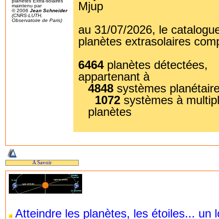
planètes Extra-solaires
Mjup
maintenu par
© 2006
Jean Schneider
(CNRS-LUTH,
Observatoire de Paris)
au 31/07/2026, le catalogu
planètes extrasolaires com
6464
planètes détectées,
appartenant à
4848
systèmes planétaire
1072
systèmes à multip
planètes
A Savoir
Atteindre les planètes, les étoiles... un 