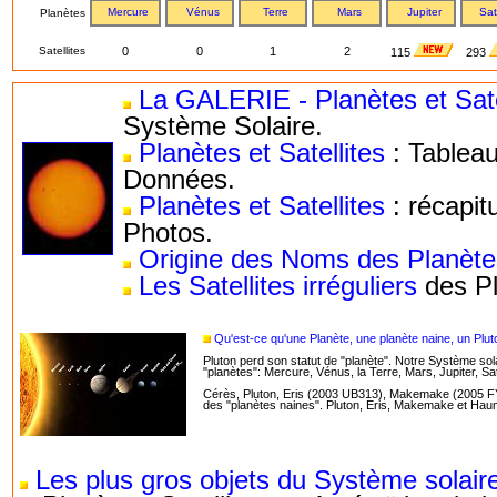
Mercure
Vénus
Terre
Mars
Jupiter
Sat
Planètes
Satellites
0
0
1
2
115
293
La GALERIE - Planètes et Sate
Système Solaire.
Planètes et Satellites
: Tablea
Données.
Planètes et Satellites
: récapitu
Photos.
Origine des Noms des Planètes
Les Satellites irréguliers
des Pl
Qu'est-ce qu'une Planète, une planète naine, un Plut
Pluton perd son statut de "planète". Notre Système so
"planètes": Mercure, Vénus, la Terre, Mars, Jupiter, S
Cérès, Pluton, Eris (2003 UB313), Makemake (2005 F
des "planètes naines". Pluton, Eris, Makemake et Hau
Les plus gros objets du Système solair