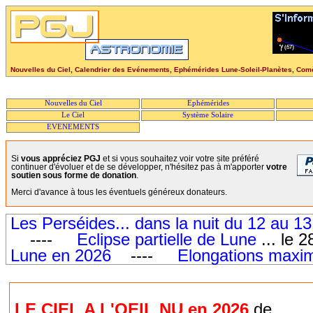
Nouvelles du Ciel, Calendrier des Evénements, Ephémérides Lune-Soleil-Planètes, Comète
Nouvelles du Ciel
Ephémérides
Le Ciel
Système Solaire
EVENEMENTS
Si
vous appréciez PGJ
et si vous souhaitez voir votre site préféré
continuer d'évoluer et de se développer, n'hésitez pas à m'apporter
votre
soutien sous forme de donation
.
Merci d'avance à tous les éventuels généreux donateurs.
Les Perséides... dans la nuit du 12 au 1
----
Eclipse partielle de Lune
... l
Lune en 2026
----
Elongations maxi
LE CIEL A L'OEIL NU en 2026
de