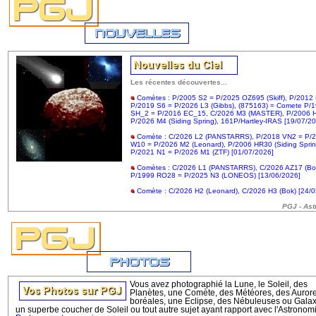
Les récentes découvertes...
Comètes : P/2005 S2 = P/2025 OZ695 (Skiff), P/2012
P/2019 S6 = P/2026 L3 (Gibbs), (875163) = Comete P/
SH_2 = P/2016 EC_15, C/2026 M3 (MASTER), P/2006 
P/2026 M4 (Siding Spring), 161P/Hartley-IRAS [19/07/2
Comète : C/2026 L2 (PANSTARRS), P/2018 VN2 = P/
W10 = P/2026 M2 (Leonard), P/2006 HR30 (Siding Sprin
P/2021 N1 = P/2026 M1 (ZTF) [01/07/2026]
Comètes : C/2026 L1 (PANSTARRS), C/2026 AZ17 (Bo
P/1999 RO28 = P/2025 N3 (LONEOS) [13/06/2026]
Comète : C/2026 H2 (Leonard), C/2026 H3 (Bok) [24/
PGJ - As
Vous avez photographié la Lune, le Soleil, des
Planètes, une Comète, des Météores, des Auror
boréales, une Eclipse, des Nébuleuses ou Galax
un superbe coucher de Soleil ou tout autre sujet ayant rapport avec l'Astronom